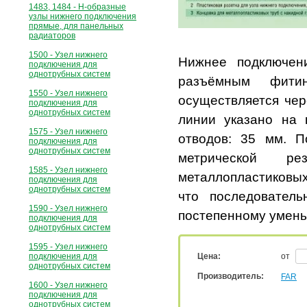
1483, 1484 - Н-образные
узлы нижнего подключения
прямые, для панельных
радиаторов
1500 - Узел нижнего
Нижнее подключен
подключения для
однотрубных систем
разъёмным фити
1550 - Узел нижнего
осуществляется чер
подключения для
однотрубных систем
линии указано на 
1575 - Узел нижнего
отводов: 35 мм. 
подключения для
однотрубных систем
метрической ре
1585 - Узел нижнего
металлопластиковых
подключения для
однотрубных систем
что последовател
1590 - Узел нижнего
постепенному умень
подключения для
однотрубных систем
1595 - Узел нижнего
подключения для
Цена:
от
однотрубных систем
Производитель:
FAR
1600 - Узел нижнего
подключения для
однотрубных систем