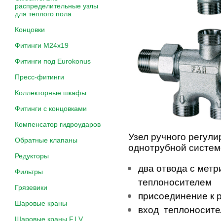
распределительные узлы
для теплого пола
Концовки
Фитинги M24х19
Фитинги под Eurokonus
Пресс-фитинги
Коллекторные шкафы
Фитинги с концовками
Компенсатор гидроударов
Узел ручного регули
Обратные клапаны
однотрубной систем
Редукторы
два отвода с мет
Фильтры
теплоносителем
Грязевики
присоединение к р
Шаровые краны
вход теплоносит
Шаровые краны F.I.V.