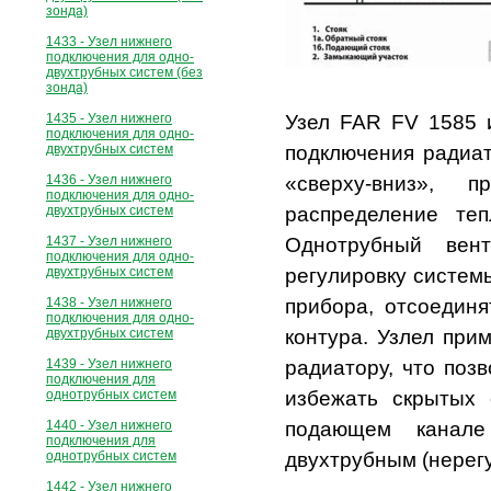
зонда)
1433 - Узел нижнего
подключения для одно-
двухтрубных систем (без
зонда)
1435 - Узел нижнего
Узел FAR FV 1585 и
подключения для одно-
двухтрубных систем
подключения радиат
1436 - Узел нижнего
«сверху-вниз», 
подключения для одно-
двухтрубных систем
распределение теп
1437 - Узел нижнего
Однотрубный вент
подключения для одно-
двухтрубных систем
регулировку систем
1438 - Узел нижнего
прибора, отсоединя
подключения для одно-
двухтрубных систем
контура. Узлел при
1439 - Узел нижнего
радиатору, что поз
подключения для
однотрубных систем
избежать скрытых 
1440 - Узел нижнего
подающем канале
подключения для
однотрубных систем
двухтрубным (нерег
1442 - Узел нижнего