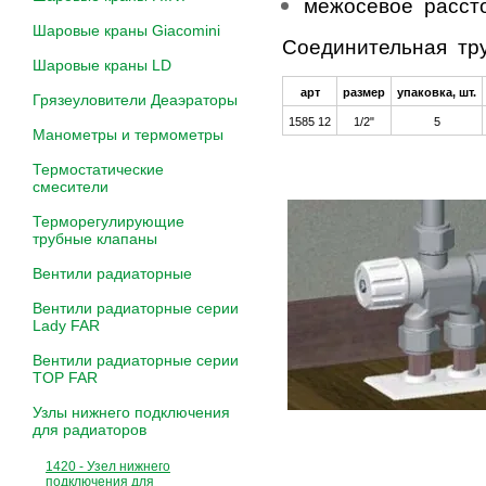
межосевое расст
Шаровые краны Giacomini
Соединительная тру
Шаровые краны LD
арт
размер
упаковка, шт.
Грязеуловители Деаэраторы
1585 12
1/2"
5
Манометры и термометры
Термостатические
смесители
Терморегулирующие
трубные клапаны
Вентили радиаторные
Вентили радиаторные серии
Lady FAR
Вентили радиаторные серии
TOP FAR
Узлы нижнего подключения
для радиаторов
1420 - Узел нижнего
подключения для