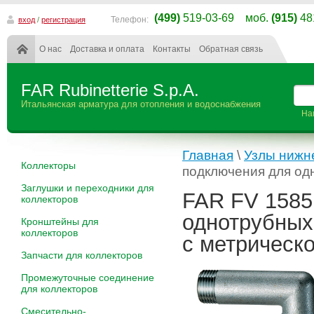
(499)
519-03-69 моб.
(915)
48
Телефон:
вход
/
регистрация
О нас
Доставка и оплата
Контакты
Обратная связь
FAR Rubinetterie S.p.A.
Итальянская арматура для отопления и водоснабжения
На
Главная
\
Узлы нижн
Коллекторы
подключения для од
Заглушки и переходники для
FAR FV 1585
коллекторов
однотрубных
Кронштейны для
коллекторов
с метрическ
Запчасти для коллекторов
Промежуточные соединение
для коллекторов
Смесительно-