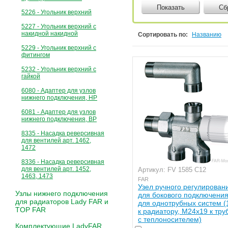
Показать
Сб
5226 - Угольник верхний
5227 - Угольник верхний с
накидной накидной
Сортировать по:
Названию
5229 - Угольник верхний с
фитингом
5232 - Угольник верхний с
гайкой
6080 - Адаптер для узлов
нижнего подключения, НР
6081 - Адаптер для узлов
нижнего подключения, ВР
8335 - Насадка реверсивная
для вентилей арт. 1462,
1472
8336 - Насадка реверсивная
для вентилей арт. 1452,
Артикул: FV 1585 C12
1463, 1473
FAR
Узел ручного регулирован
Узлы нижнего подключения
для бокового подключени
для радиаторов Lady FAR и
для однотрубных систем (1
TOP FAR
к радиатору, М24х19 к тру
с теплоносителем)
Комплектующие LadyFAR