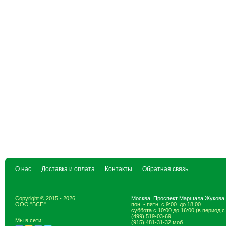
О нас
Доставка и оплата
Контакты
Обратная связь
Copyright © 2015 - 2026
Москва, Проспект Маршала Жукова,
ООО "БСП"
пон. - пятн. с 9:00 до 18:00
суббота с 10:00 до 16:00 (в период с
(499) 519-03-69
Мы в сети:
(915) 481-31-32 моб.